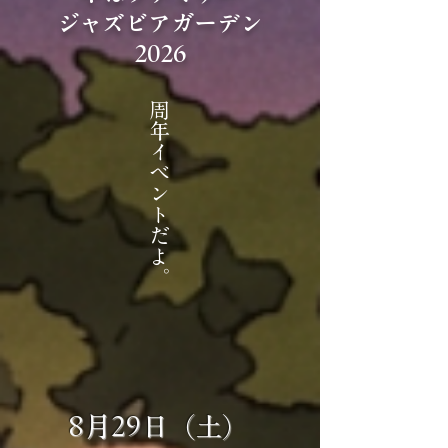
​ジャズビアガーデン
​2026
周年イベントだよ。
8月29日（土）