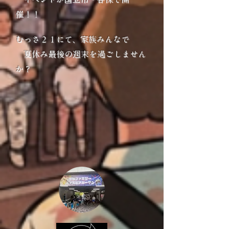
催！！
​むっさ２１にて、
家族みんなで
夏休み最後の週末を過ごしません
か？