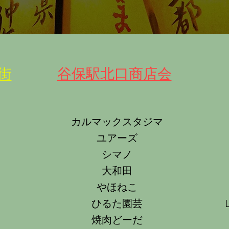
店街
​谷保駅北口商店会
​カルマックスタジマ
ユアーズ
シマノ
大和田
やほねこ
ひるた園芸
L
焼肉どーだ