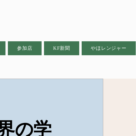
参加店
KF新聞
やほレンジャー
界の学