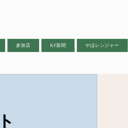
参加店
KF新聞
やほレンジャー
ト