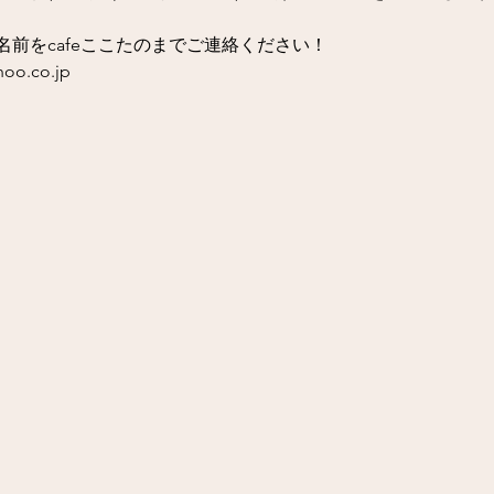
前をcafeここたのまでご連絡ください！
o.co.jp