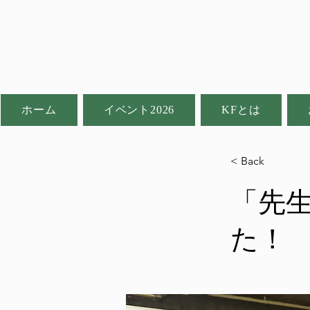
ホーム
イベント2026
KFとは
< Back
「先
た！