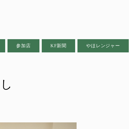
参加店
KF新聞
やほレンジャー
まし