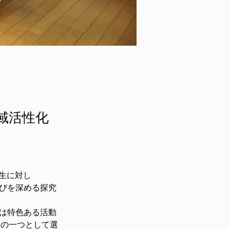
域活性化
生に対し
学びを深める探究
らは特色ある活動
ちの一つとして選